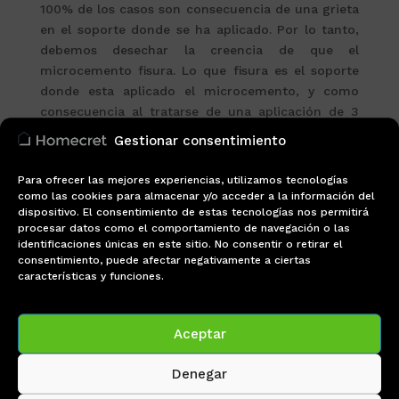
100% de los casos son consecuencia de una grieta
en el soporte donde se ha aplicado. Por lo tanto,
debemos desechar la creencia de que el
microcemento fisura. Lo que fisura es el soporte
donde esta aplicado el microcemento, y como
consecuencia al tratarse de una aplicación de 3
mm aproximadamente, esto fisura también.
Gestionar consentimiento
El microcemento aplicado sobre un soporte
con
Para ofrecer las mejores experiencias, utilizamos tecnologías
suelo radiante
es susceptible de agrietarse
como las cookies para almacenar y/o acceder a la información del
siempre, para ello se debe tener las siguientes
dispositivo. El consentimiento de estas tecnologías nos permitirá
precauciones. La primera es cubrir los tubos del
procesar datos como el comportamiento de navegación o las
identificaciones únicas en este sitio. No consentir o retirar el
suelo radiante con un mortero con una carga de
consentimiento, puede afectar negativamente a ciertas
aditivos para mejorar su conductividad térmica y
características y funciones.
que además garanticen un movimiento
controlado.
Aceptar
En todos los casos habrá que colocar una lámina
desolidarizante para evitar la aparición de
Denegar
cualquier posible grieta o fisura en el