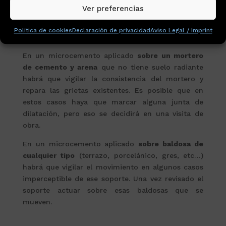
microcemento o micromortero. Además de en los
Ver preferencias
pasos de puerta colocar un perfil insertado en
suelo para facilitar su movimiento y evitar en lo
Política de cookies
Declaración de privacidad
Aviso Legal / Imprint
posible la aparición de fisuras descontroladas.
En un microcemento aplicado
sobre un mortero
de cemento y arena
que no tiene suelo radiante
habrá que vigilar la consistencia del mortero y
repara las grietas existentes. Es posible que en
estos casos haya que marcar alguna junta de
dilatación, pero eso se decidirá en una visita de
obra.
En un microcemento aplicado
sobre baldosa de
cualquier tipo
(terrazo, porcelánico, gres, etc…)
habrá que vigilar el movimiento en algunos casos
imperceptible de ese soporte. Una vez revisado el
soporte actuar sobre esas baldosas que se
mueven.