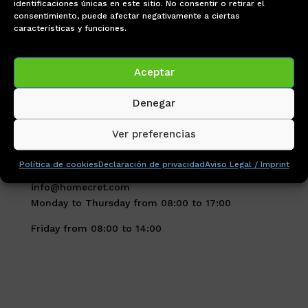
identificaciones únicas en este sitio. No consentir o retirar el
consentimiento, puede afectar negativamente a ciertas
características y funciones.
Customer Information
Privacy policy
Aceptar
Cookie policy
Contact
Denegar
Customer service
Ver preferencias
0034 911 26 80 30
Política de cookies
Declaración de privacidad
Aviso Legal / Imprint
0034 669 57 45 55
info@homecret.com
Monday to Thursday from 08:00 to 17:00
Friday from 08:00 to 14:00